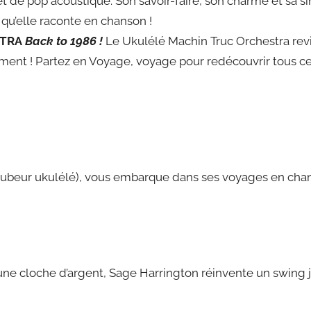
 de pop acoustique. Son savoir-faire, son charme et sa sin
 qu’elle raconte en chanson !
STRA
Back to 1986 !
Le Ukulélé Machin Truc Orchestra revi
ement ! Partez en Voyage, voyage pour redécouvrir tous c
utubeur ukulélé), vous embarque dans ses voyages en cha
ne cloche d’argent, Sage Harrington réinvente un swing jo