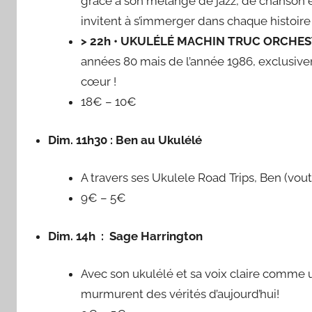
grâce à son mélange de jazz, de chanson et
invitent à s’immerger dans chaque histoire
> 22h • UKULÉLÉ MACHIN TRUC ORCHE
années 80 mais de l’année 1986, exclusiv
cœur !
18€ – 10€
Dim. 11h30 : Ben au Ukulélé
A travers ses Ukulele Road Trips, Ben (vo
9€ – 5€
Dim. 14h : Sage Harrington
Avec son ukulélé et sa voix claire comme u
murmurent des vérités d’aujourd’hui!