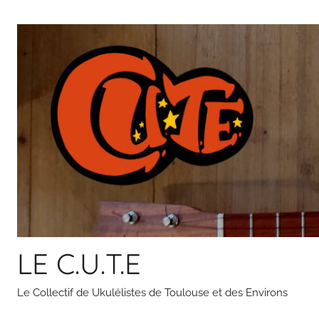
Aller
au
contenu
LE C.U.T.E
Le Collectif de Ukulélistes de Toulouse et des Environs