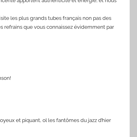
cérité apportent authenticité et énergie, et nous
site les plus grands tubes français non pas des
es refrains que vous connaissez évidemment par
nson!
yeux et piquant, ol les fantômes du jazz d’hier