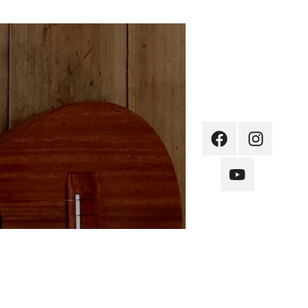
F
I
YT