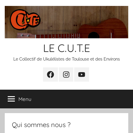
Aller
au
contenu
LE C.U.T.E
Le Collectif de Ukulélistes de Toulouse et des Environs
F
I
YT
Menu
Qui sommes nous ?